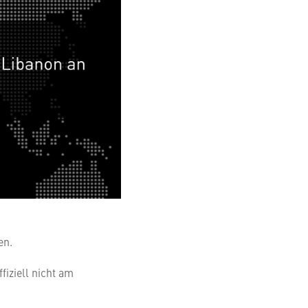
en.
fiziell nicht am