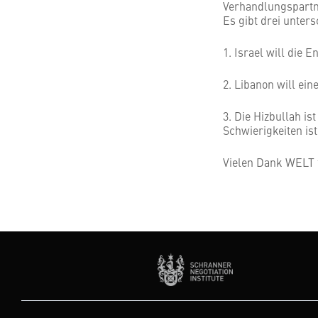
Verhandlungspartn
Es gibt drei unters
1. Israel will die 
2. Libanon will ein
3. Die Hizbullah is
Schwierigkeiten is
Vielen Dank WELT f