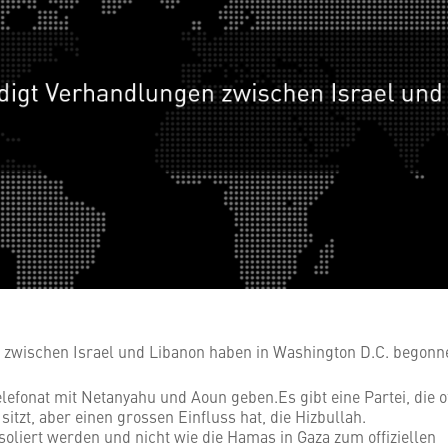
 zwischen Israel und Libanon haben in Washington D.C. begonn
elefonat mit Netanyahu und Aoun geben.Es gibt eine Partei, die of
itzt, aber einen grossen Einfluss hat, die Hizbullah.
isoliert werden und nicht wie die Hamas in Gaza zum offiziellen