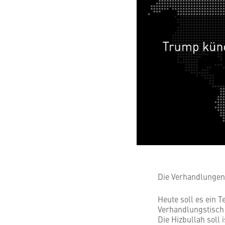
Die Verhandlungen
Heute soll es ein T
Verhandlungstisch s
Die Hizbullah soll 