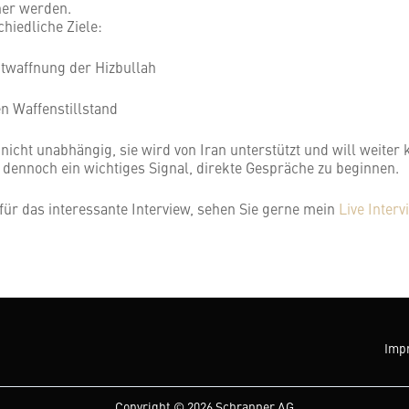
er werden.
chiedliche Ziele:
Entwaffnung der Hizbullah
en Waffenstillstand
t nicht unabhängig, sie wird von Iran unterstützt und will weiter
t dennoch ein wichtiges Signal, direkte Gespräche zu beginnen.
ür das interessante Interview, sehen Sie gerne mein
Live Interv
Impr
Copyright © 2026 Schranner AG