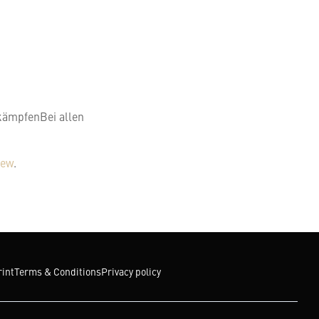
 kämpfenBei allen
iew
.
int
Terms & Conditions
Privacy policy